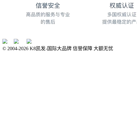
© 2004-
2026
K8凯发-国际大品牌 信誉保障 大额无忧