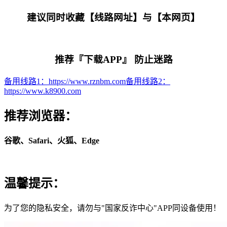
建议同时收藏【线路网址】与【本网页】
推荐『下载APP』 防止迷路
备用线路
1
：
https://www.rznbm.com
备用线路
2
：
https://www.k8900.com
推荐浏览器：
谷歌、Safari、火狐、Edge
温馨提示：
为了您的隐私安全，请勿与"国家反诈中心"APP同设备使用！